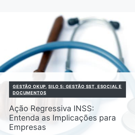
Pular
para
o
conteúdo
GESTÃO OKUP
,
SILO 5: GESTÃO SST, ESOCIAL E
DOCUMENTOS
Ação Regressiva INSS:
Entenda as Implicações para
Empresas