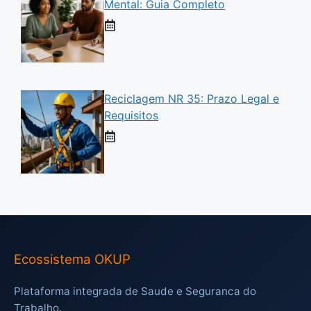
Mental: Guia Completo
Reciclagem NR 35: Prazo Legal e
Requisitos
Ecossistema OKUP
Plataforma integrada de Saude e Seguranca do
Trabalho.