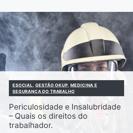
Pular
para
o
conteúdo
ESOCIAL
,
GESTÃO OKUP
,
MEDICINA E
SEGURANÇA DO TRABALHO
Periculosidade e Insalubridade
– Quais os direitos do
trabalhador.