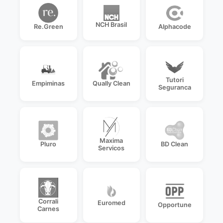
NCH Brasil
Re.Green
Alphacode
Tutori
Empiminas
Qually Clean
Seguranca
Maxima
Pluro
BD Clean
Servicos
Corrali
Euromed
Opportune
Carnes