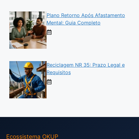
Plano Retorno Após Afastamento
Mental: Guia Completo
Reciclagem NR 35: Prazo Legal e
Requisitos
Ecossistema OKUP