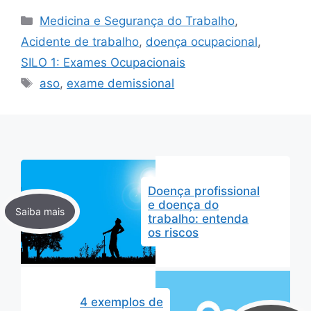
Categorias
Medicina e Segurança do Trabalho
,
Acidente de trabalho
,
doença ocupacional
,
SILO 1: Exames Ocupacionais
Tags
aso
,
exame demissional
Doença profissional
e doença do
trabalho: entenda
os riscos
4 exemplos de