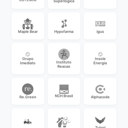
Superlogica
Maple Bear
Hypofarma
igus
Grupo
Insole
Instituto
Imediato
Energia
Reacao
NCH Brasil
Re.Green
Alphacode
Tutori