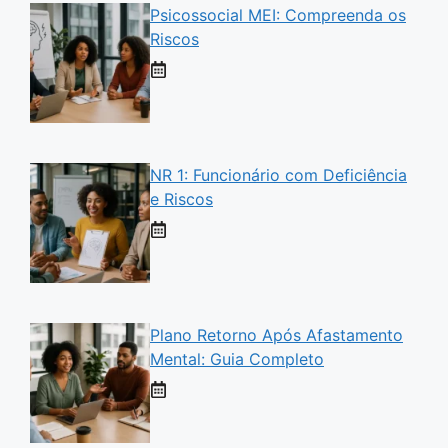
Psicossocial MEI: Compreenda os
Riscos
NR 1: Funcionário com Deficiência
e Riscos
Plano Retorno Após Afastamento
Mental: Guia Completo