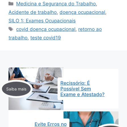
Categorias
Medicina e Segurança do Trabalho
,
Acidente de trabalho
,
doença ocupacional
,
SILO 1: Exames Ocupacionais
Tags
covid doença ocupacional
,
retorno ao
trabalho
,
teste covid19
Recissório: É
Possível Sem
Exame e Atestado?
Evite Erros no