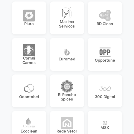
Maxima
Pluro
BD Clean
Servicos
Corrali
Euromed
Opportune
Carnes
El Rancho
Odontobel
300 Digital
Spices
MSX
Ecoclean
Rede Vetor