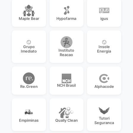
Maple Bear
Hypofarma
igus
Grupo
Insole
Instituto
Imediato
Energia
Reacao
NCH Brasil
Re.Green
Alphacode
Tutori
Empiminas
Qually Clean
Seguranca