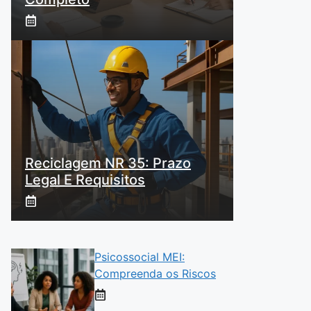
Reciclagem NR 35: Prazo
Legal E Requisitos
Psicossocial MEI:
Compreenda os Riscos