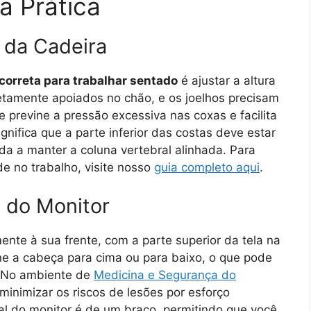
a Prática
a da Cadeira
correta para trabalhar sentado
é ajustar a altura
tamente apoiados no chão, e os joelhos precisam
 previne a pressão excessiva nas coxas e facilita
ignifica que a parte inferior das costas deve estar
da a manter a coluna vertebral alinhada. Para
e no trabalho, visite nosso
guia completo aqui
.
 do Monitor
ente à sua frente, com a parte superior da tela na
line a cabeça para cima ou para baixo, o que pode
. No ambiente de
Medicina e Segurança do
a minimizar os riscos de lesões por esforço
deal do monitor é de um braço, permitindo que você