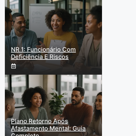
NR 1: Funcionário Com
Deficiência E Riscos
Plano Retorno Após
Afastamento Mental: Guia
Completo