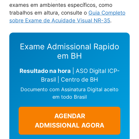
exames em ambientes específicos, como
trabalhos em altura, consulte o
Guia Completo
sobre Exame de Acuidade Visual NR-35
.
Exame Admissional Rapido
em BH
Resultado na hora
| ASO Digital ICP-
Brasil | Centro de BH
Documento com Assinatura Digital aceito
em todo Brasil
AGENDAR
ADMISSIONAL AGORA