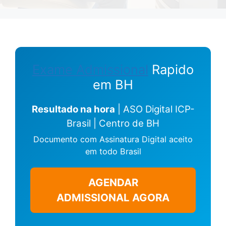
Exame Admissional
Rapido
em BH
Resultado na hora
| ASO Digital ICP-
Brasil | Centro de BH
Documento com Assinatura Digital aceito
em todo Brasil
AGENDAR
ADMISSIONAL AGORA