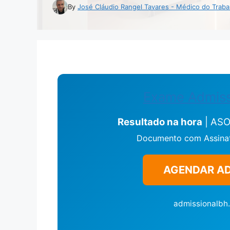
By
José Cláudio Rangel Tavares - Médico do Traba
Exame Admiss
Resultado na hora
| ASO 
Documento com Assinatu
AGENDAR A
admissionalbh.