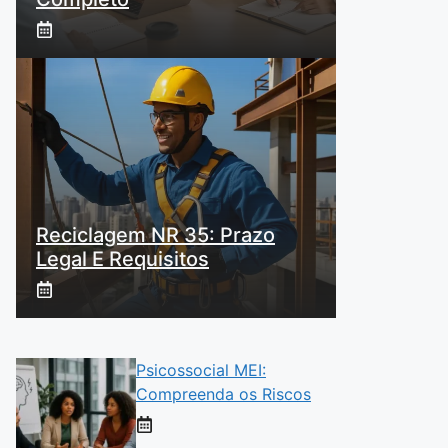
Reciclagem NR 35: Prazo
Legal E Requisitos
Psicossocial MEI:
Compreenda os Riscos