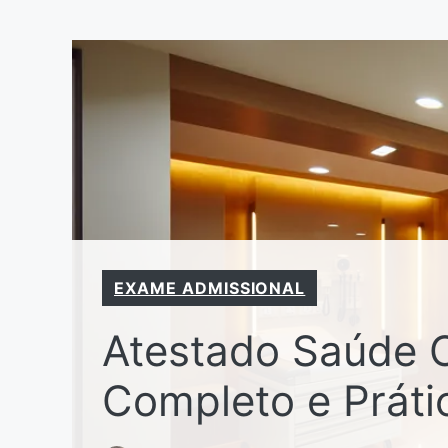
Pular
para
o
conteúdo
EXAME ADMISSIONAL
Atestado Saúde O
Completo e Práti