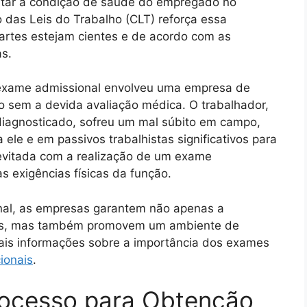
entar a condição de saúde do empregado no
das Leis do Trabalho (CLT) reforça essa
artes estejam cientes e de acordo com as
as.
o exame admissional envolveu uma empresa de
ro sem a devida avaliação médica. O trabalhador,
diagnosticado, sofreu um mal súbito em campo,
ele e em passivos trabalhistas significativos para
 evitada com a realização de um exame
s exigências físicas da função.
nal, as empresas garantem não apenas a
tes, mas também promovem um ambiente de
mais informações sobre a importância dos exames
ionais
.
ocesso para Obtenção