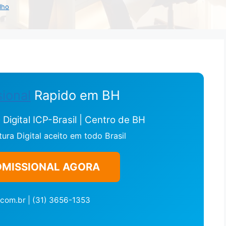
lho
ional
Rapido em BH
Digital ICP-Brasil | Centro de BH
ra Digital aceito em todo Brasil
DMISSIONAL AGORA
com.br | (31) 3656-1353