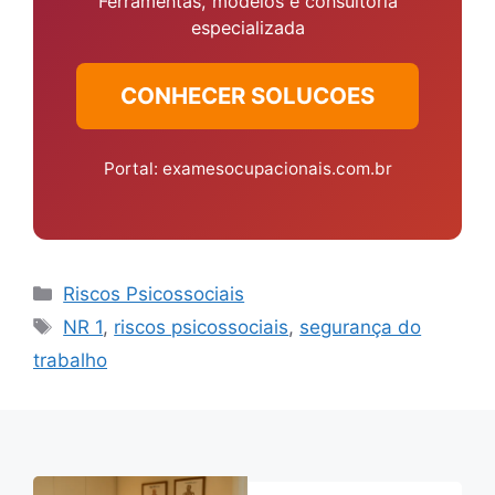
Ferramentas, modelos e consultoria
especializada
CONHECER SOLUCOES
Portal: examesocupacionais.com.br
Categorias
Riscos Psicossociais
Tags
NR 1
,
riscos psicossociais
,
segurança do
trabalho