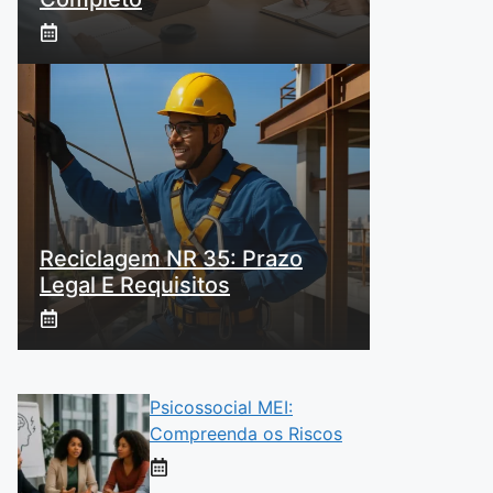
Reciclagem NR 35: Prazo
Legal E Requisitos
Psicossocial MEI:
Compreenda os Riscos