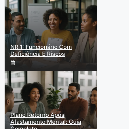
NR 1: Funcionário Com
Deficiência E Riscos
Plano Retorno Após
Afastamento Mental: Guia
Completo