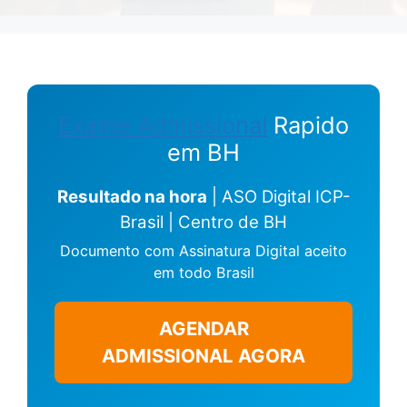
Exame Admissional
Rapido
em BH
Resultado na hora
| ASO Digital ICP-
Brasil | Centro de BH
Documento com Assinatura Digital aceito
em todo Brasil
AGENDAR
ADMISSIONAL AGORA