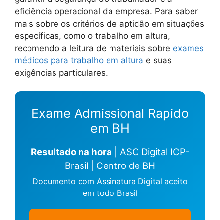
eficiência operacional da empresa. Para saber
mais sobre os critérios de aptidão em situações
específicas, como o trabalho em altura,
recomendo a leitura de materiais sobre
exames
médicos para trabalho em altura
e suas
exigências particulares.
Exame Admissional Rapido
em BH
Resultado na hora
| ASO Digital ICP-
Brasil | Centro de BH
Documento com Assinatura Digital aceito
em todo Brasil