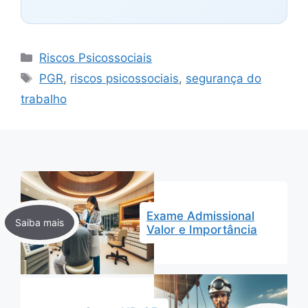
Categorias
Riscos Psicossociais
Tags
PGR
,
riscos psicossociais
,
segurança do
trabalho
Exame Admissional
Valor e Importância