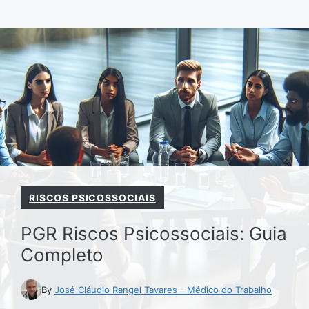
Pular
para
o
conteúdo
RISCOS PSICOSSOCIAIS
PGR Riscos Psicossociais: Guia
Completo
By
José Cláudio Rangel Tavares - Médico do Trabalho