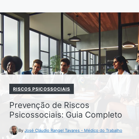
Pular
para
o
conteúdo
RISCOS PSICOSSOCIAIS
Prevenção de Riscos
Psicossociais: Guia Completo
By
José Cláudio Rangel Tavares - Médico do Trabalho