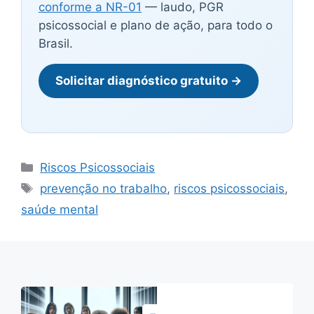
conforme a NR-01
— laudo, PGR
psicossocial e plano de ação, para todo o
Brasil.
Solicitar diagnóstico gratuito →
Categorias
Riscos Psicossociais
Tags
prevenção no trabalho
,
riscos psicossociais
,
saúde mental