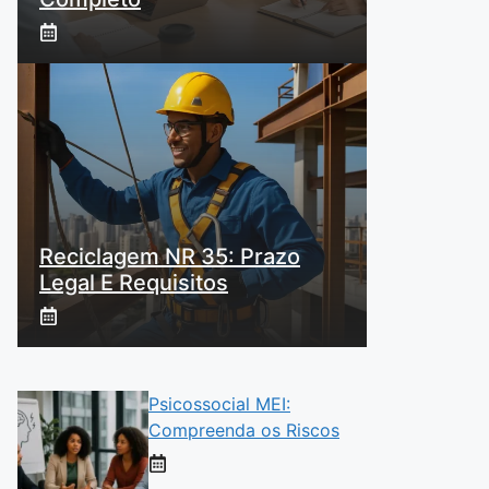
Reciclagem NR 35: Prazo
Legal E Requisitos
Psicossocial MEI:
Compreenda os Riscos