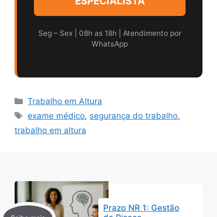
ESPECIALISTA
Seg – Sex | 08h as 18h | Atendimento por
WhatsApp
Categorias
Trabalho em Altura
Tags
exame médico
,
segurança do trabalho
,
trabalho em altura
Prazo NR 1: Gestão