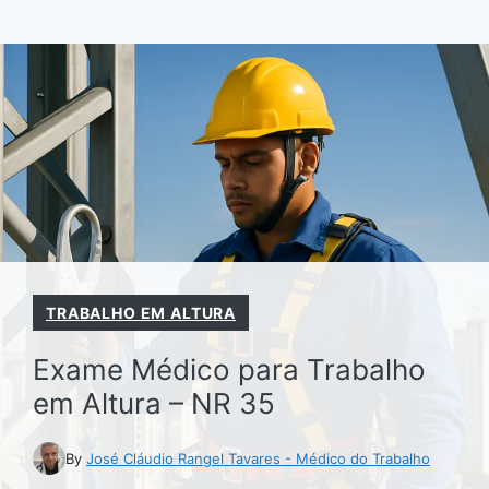
Pular
para
o
conteúdo
TRABALHO EM ALTURA
Exame Médico para Trabalho
em Altura – NR 35
By
José Cláudio Rangel Tavares - Médico do Trabalho