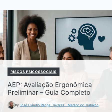
Pular
para
o
conteúdo
RISCOS PSICOSSOCIAIS
AEP: Avaliação Ergonômica
Preliminar – Guia Completo
By
José Cláudio Rangel Tavares - Médico do Trabalho