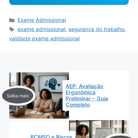
Categorias
Exame Admissional
Tags
exame admissional
,
segurança do trabalho
,
validade exame admissional
AEP: Avaliação
Ergonômica
Preliminar – Guia
Completo
PCMSO e Riscos