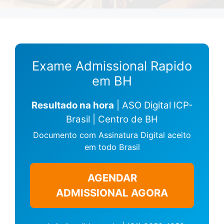
Exame Admissional Rapido
em BH
Resultado na hora
| ASO Digital ICP-
Brasil | Centro de BH
Documento com Assinatura Digital aceito
em todo Brasil
AGENDAR
ADMISSIONAL AGORA