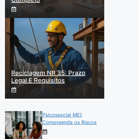
Reciclagem NR 35: Prazo
Legal E Requisitos
Psicossocial MEI:
Compreenda os Riscos