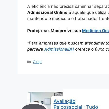
A eficiência não precisa caminhar separad
Admissional Online
é aquele que utiliza a
mantendo o médico e o trabalhador frente
Proteja-se. Modernize sua
Medicina Oc
“Para empresas que buscam atendimento 
parceira
AdmissionalBH
oferece o fluxo 
Categorias
Okup
Avaliação
Psicossocial : Tudo