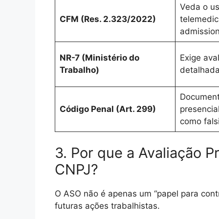
Veda o us
CFM (Res. 2.323/2022)
telemedi
admission
NR-7 (Ministério do
Exige aval
Trabalho)
detalhada
Document
Código Penal (Art. 299)
presencial
como fals
3. Por que a Avaliação P
CNPJ?
O ASO não é apenas um “papel para cont
futuras ações trabalhistas.