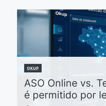
Pular
para
o
conteúdo
OKUP
ASO Online vs. T
é permitido por le