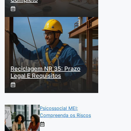
Reciclagem NR 35: Prazo
Legal E Requisitos
Psicossocial MEI:
Compreenda os Riscos