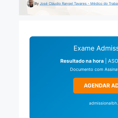
By
José Cláudio Rangel Tavares - Médico do Traba
Exame Admiss
Resultado na hora
| ASO 
Documento com Assinatu
AGENDAR A
admissionalbh.