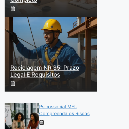
Reciclagem NR 35: Prazo
Legal E Requisitos
Psicossocial MEI:
Compreenda os Riscos