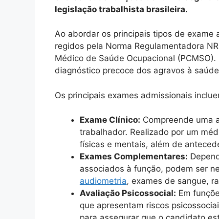
legislação trabalhista brasileira.
Ao abordar os principais tipos de exame 
regidos pela Norma Regulamentadora NR-
Médico de Saúde Ocupacional (PCMSO). E
diagnóstico precoce dos agravos à saúde 
Os principais exames admissionais inclu
Exame Clínico:
Compreende uma av
trabalhador. Realizado por um médi
físicas e mentais, além de anteced
Exames Complementares:
Depende
associados à função, podem ser 
audiometria
, exames de sangue, rad
Avaliação Psicossocial:
Em funções
que apresentam riscos psicossocia
para assegurar que o candidato es