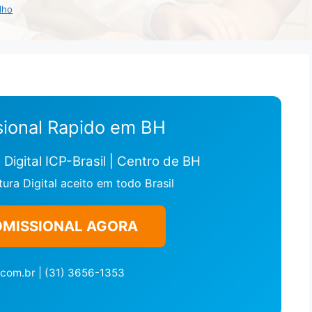
lho
ional Rapido em BH
Digital ICP-Brasil | Centro de BH
ra Digital aceito em todo Brasil
DMISSIONAL AGORA
com.br | (31) 3656-1353