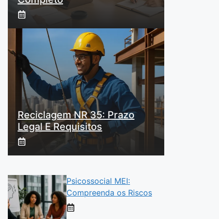
Reciclagem NR 35: Prazo
Legal E Requisitos
Psicossocial MEI:
Compreenda os Riscos