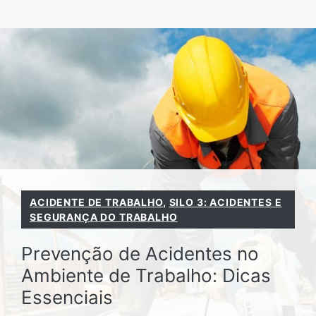
Pular
para
o
conteúdo
ACIDENTE DE TRABALHO
,
SILO 3: ACIDENTES E
SEGURANÇA DO TRABALHO
Prevenção de Acidentes no
Ambiente de Trabalho: Dicas
Essenciais