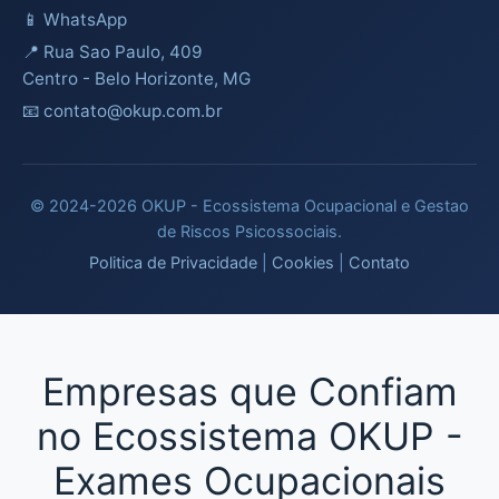
📱
WhatsApp
📍 Rua Sao Paulo, 409
Centro - Belo Horizonte, MG
📧 contato@okup.com.br
© 2024-2026 OKUP - Ecossistema Ocupacional e Gestao
de Riscos Psicossociais.
Politica de Privacidade
|
Cookies
|
Contato
Empresas que Confiam
no Ecossistema OKUP -
Exames Ocupacionais