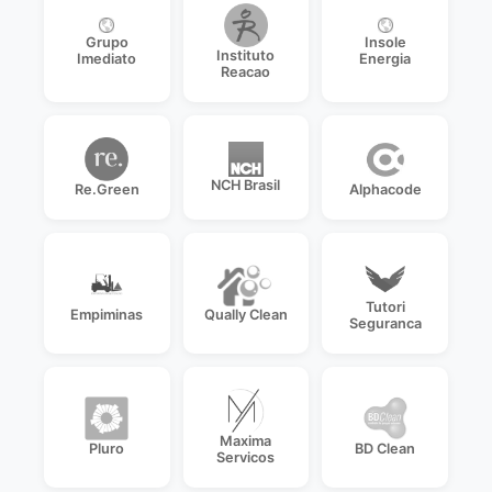
Grupo
Insole
Instituto
Imediato
Energia
Reacao
NCH Brasil
Re.Green
Alphacode
Tutori
Empiminas
Qually Clean
Seguranca
Maxima
Pluro
BD Clean
Servicos